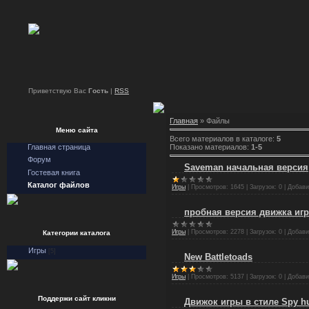
Приветствую Вас
Гость
|
RSS
Главная
» Файлы
Меню сайта
Всего материалов в каталоге:
5
Показано материалов:
1-5
Главная страница
Форум
Saveman начальная версия
Гостевая книга
Каталог файлов
Игры
|
Просмотров:
1645
|
Загрузок:
0
|
Добави
пробная версия движка игр
Игры
|
Просмотров:
2278
|
Загрузок:
0
|
Добави
Категории каталога
Игры
[5]
New Battletoads
Игры
|
Просмотров:
5137
|
Загрузок:
0
|
Добави
Поддержи сайт кликни
Движок игры в стиле Spy hu