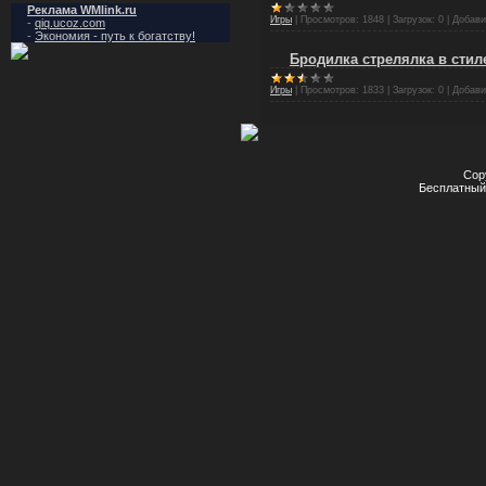
Реклама WMlink.ru
Игры
|
Просмотров:
1848
|
Загрузок:
0
|
Добави
-
qiq.ucoz.com
-
Экономия - путь к богатству!
Бродилка стрелялка в стил
Игры
|
Просмотров:
1833
|
Загрузок:
0
|
Добави
Cop
Бесплатны