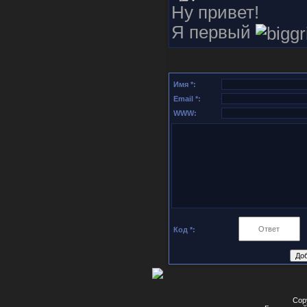
Ну привет!
Я первый
Имя *:
Email *:
WWW:
Код *:
Cop