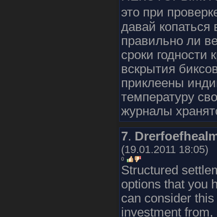
это при проверк
давай копаться 
правильно ли в
сроки годности 
вскрытия биксо
приклеены инди
температуру сво
журналы хранят
7
.
Drerfoefheal
(19.01.2011 18:05)
0
Structured settl
options that you 
can consider this 
investment from, 