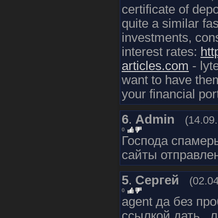
certificate of dep
quite a similar fa
investments, cons
interest rates:
htt
articles.com
- lyt
want to have the
your financial por
6
.
Admin
(14.09
0
Господа спамер
сайты отправлен
5
.
Сергей
(02.0
0
agent да без п
ссылкой дать , 