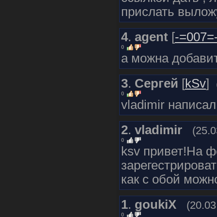
прислать вылож
4
.
agent
[
-=007=
0
а можна добавит
3
.
Сергей
[
kSv
]
0
vladimir написал
2
.
vladimir
(25.0
0
ksv привет!На 
зарегестрировать
как с обой можн
1
.
goukiX
(20.03
0