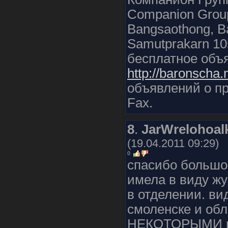
Companion Group
Bangsaothong, Ba
Samutprakarn 105
бесплатное объя
http://baronscha
объявлений о пр
Fax.
8
.
JarWrelohoal
(19.04.2011 09:29)
0
спасибо большое
имела в виду жу
в отделении. ви
смоленске и обл
НЕКОТОРЫМИ п