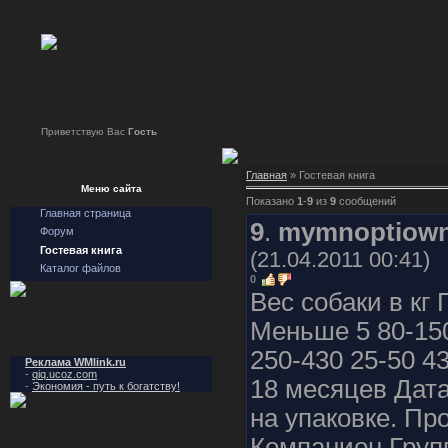
Приветствую Вас
Гость
Главная
» Гостевая книга
Меню сайта
Показано
1
-
9
из
9
сообщений
Главная страница
9
.
mymnoptiow
Форум
Гостевая книга
(21.04.2011 00:41)
Каталог файлов
0
Вес собаки в кг
Меньше 5 80-150
250-430 25-50 43
Реклама WMlink.ru
-
qiq.ucoz.com
18 месяцев Дата
-
Экономия - путь к богатству!
на упаковке. Пр
Компанион Групп