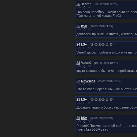
26
Jester
(18.10.2009 22:25)
0
Нихрена непойму.. жизни сами по-себ
"Где лапата.. чё копать?" (С)
25
kSv
(29.05.2009 11:27)
0
добавлен прыжок на шифт , и теперь 
24
kSv
(18.05.2009 12:43)
0
VaneK да без проблем пиши мне на по
23
VaneK
(16.05.2009 18:57)
0
круто хотелось бы тоже попробывать с
22
Raven23
(05.05.2009 15:57)
0
Что то босс нереальный, не бьётся, не
21
kSv
(05.05.2009 13:45)
0
Добавил первого боса , как ранее обс
20
kSv
(04.05.2009 09:58)
0
PhoeniX Посмотрел твой сайт , все оч
почту
ksv566@ya.ru