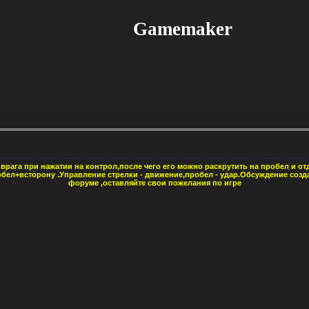
Gamemaker
рага при нажатии на контрол,после чего его можно раскрутить на пробел и отд
бел+всторону .Управление стрелки - движение,пробел - удар.Обсуждение созда
форуме ,оставляйте свои пожелания по игре