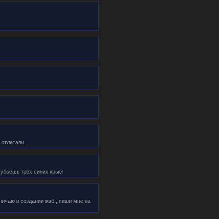
 отлетали.
 убьешь трех синих крыс!
дничаю в создании жаб , пиши мне на