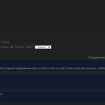
:
Сергей
ентарии:
40
| Рейтинг:
2.9
/
17
|
Порядок выво
еей создания продолжения игры на AS3.0 если ты ещё в теме пиши мне на мыло. zadk
54)