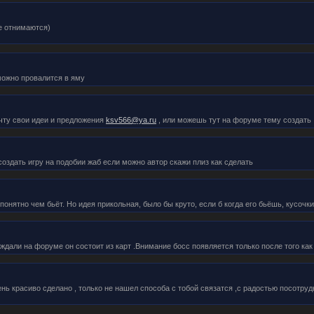
е отнимаются)
можно провалится в яму
чту свои идеи и предложения
ksv566@ya.ru
, или можешь тут на форуме тему создать
оздать игру на подобии жаб если можно автор скажи плиз как сделать
понятно чем бьёт. Но идея прикольная, было бы круто, если б когда его бьёшь, кусочки
уждали на форуме он состоит из карт .Внимание босс появляется только после того как
ень красиво сделано , только не нашел способа с тобой связатся ,с радостью посотру