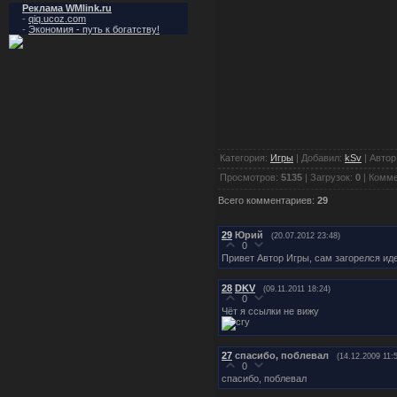
Реклама WMlink.ru
-
qiq.ucoz.com
-
Экономия - путь к богатству!
Категория:
Игры
| Добавил:
kSv
| Автор
Просмотров:
5135
| Загрузок:
0
| Комм
Всего комментариев:
29
29
Юрий
(20.07.2012 23:48)
0
Привет Автор Игры, сам загорелся ид
28
DKV
(09.11.2011 18:24)
0
Чёт я ссылки не вижу
27
спасибо, поблевал
(14.12.2009 11:
0
спасибо, поблевал