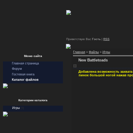
Приветствую Вас
Гость
|
RSS
Главная
»
Файлы
»
Игры
Меню сайта
New Battletoads
Главная страница
[ ]
Форум
Добавлена возможность захвата в
Гостевая книга
пинок большой ногой нажав про
Каталог файлов
Категории каталога
Игры
[5]