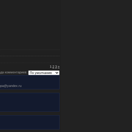
1
2
3
»
да комментариев:
lopa@yandex.ru