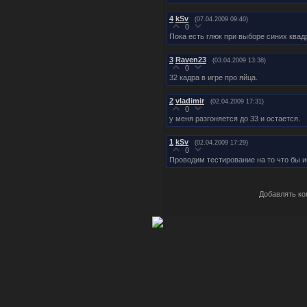
4
kSv
(07.04.2009 09:40)
0
Пока есть глюк при выборе синих квад
3
Raven23
(03.04.2009 13:38)
0
32 кадра в игре про яйца.
2
vladimir
(02.04.2009 17:31)
0
у меня разгоняется до 33 и остается.
1
kSv
(02.04.2009 17:29)
0
Проводим тестирование на то что бы иг
Добавлять ко